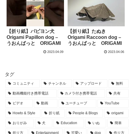
【折り紙】パピヨン犬
【折り紙】たぬき
Origami Papillon dog –
Origami Raccoon dog –
うおんばっと ORIGAMI
うおんばっと ORIGAMI
2023.04.09
2023.04.06
タグ
コミュニティ
チャンネル
アップロード
無料
動画機能付き携帯電話
カメラ付き携帯電話
共有
ビデオ
動画
ユーチューブ
YouTube
Howto & Style
折り紙
People & Blogs
origami
おりがみ
犬
Education
いぬ
簡単
折り方
Entertainment
可愛い
dog
作り方