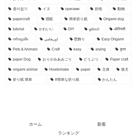
종이접기
イヌ
оригами
折纸
動物
papercraft
摺紙
簡単折り紙
Origami dog
tutorial
かわいい
DIY
ஓரிகமி
ओरिगामी
ორიგამი
اوريغامي
壁飾り
Easy Origami
Pets & Animals
Craft
easy
anjing
कुत्ता
paper Dog
おりがみあみごり
どうぶつ
Paper craft
origami animal
Howtomake
paper
立体
柴犬
折り紙 簡単
#簡単な折り紙
かんたん
ホーム
新着
ランキング