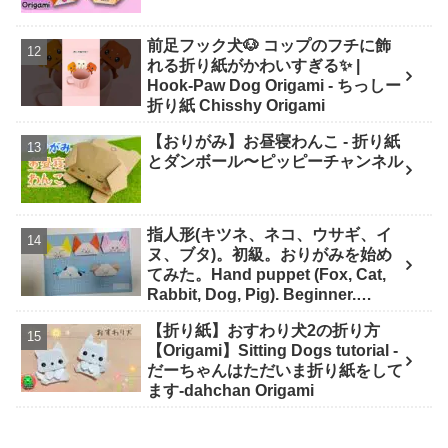
前足フック犬🐶 コップのフチに飾
れる折り紙がかわいすぎる✨ |
Hook-Paw Dog Origami - ちっしー
折り紙 Chisshy Origami
【おりがみ】お昼寝わんこ - 折り紙
とダンボール〜ピッピーチャンネル
指人形(キツネ、ネコ、ウサギ、イ
ヌ、ブタ)。初級。おりがみを始め
てみた。Hand puppet (Fox, Cat,
Rabbit, Dog, Pig). Beginner.
Origami. - YELLOW DAYS
【折り紙】おすわり犬2の折り方
【Origami】Sitting Dogs tutorial -
だーちゃんはただいま折り紙をして
ます-dahchan Origami