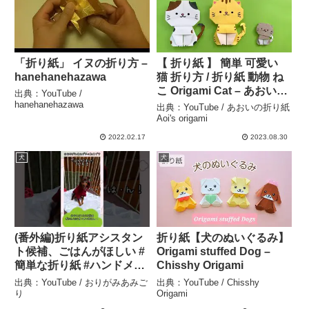
「折り紙」 イヌの折り方 –
【 折り紙 】 簡単 可愛い
hanehanehazawa
猫 折り方 / 折り紙 動物 ね
こ Origami Cat – あおいの
出典：YouTube /
折り紙 Aoi’s origami
hanehanehazawa
出典：YouTube / あおいの折り紙
Aoi's origami
2022.02.17
2023.08.30
犬
犬
(番外編)折り紙アシスタン
折り紙【犬のぬいぐるみ】
ト候補、ごはんがほしい #
Origami stuffed Dog –
簡単な折り紙 #ハンドメイ
Chisshy Origami
ド – おりがみあみごり
出典：YouTube / おりがみあみご
出典：YouTube / Chisshy
り
Origami