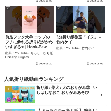
2025.11.08
2022.03.20
犬
犬
前足フック犬🐶 コップの
3分折り紙教室「イヌ」 –
フチに飾れる折り紙がかわ
竹内ケイ
いすぎる✨ | Hook-Paw
出典：YouTube / 竹内ケイ
Dog Origami – ちっしー折
出典：YouTube / ちっしー折り紙
り紙 Chisshy Origami
Chisshy Origami
2026.06.20
2025.06.05
人気折り紙動画ランキング
折り紙 / 柴犬 / 犬のおりがみ② - い
しばしなおこ おりがみあそび
【 キャラクター 折り紙 】 簡単 ! 可