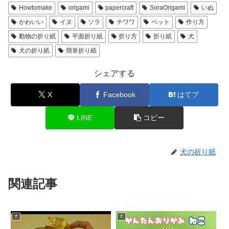
Howtomake
origami
papercraft
SoraOrigami
いぬ
かわいい
イヌ
ソラ
チワワ
ペット
作り方
動物の折り紙
平面折り紙
折り方
折り紙
犬
犬の折り紙
簡単折り紙
シェアする
X
Facebook
はてブ
LINE
コピー
犬の折り紙
関連記事
犬
犬