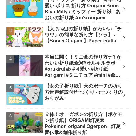
愛い ボリス 折り方 Origami Boris
Bear Miffy / ミッフィー 折り紙 - あ
おいの折り紙 Aoi's origami
【犬 (いぬ)の折り紙】かわいい「チ
ワワ」の簡単な折り方【ソラ】 -
【Sora's Origami】Paper crafts
本当に開く！ミニ傘の作り方☂️🌂か
わいい折り紙傘💓#オルキルラボ
#orukirulab #可愛い #折り紙
#origami #ミニチュア #mini #傘
#umbrella #shorts - Orukirulab
【女の子折り紙】犬のポーチの折り
Craft
方音声解説付/たつくり - たつくりの
おりがみ
立体！オーガポンの折り方【ポケモ
ン折り紙】ORIGAMI灯夏園
Pokemon origami Ogerpon - 灯夏
園伝承&創作折り紙