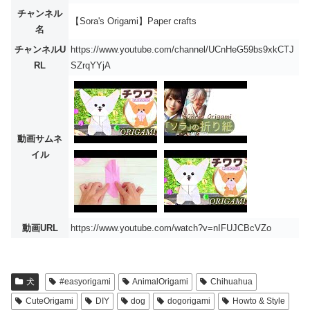
チャンネル
【Sora's Origami】Paper crafts
名
チャンネルU
https://www.youtube.com/channel/UCnHeG59bs9xkCTJ
RL
SZrqYYjA
動画サムネ
イル
動画URL
https://www.youtube.com/watch?v=nIFUJCBcVZo
犬
#easyorigami
AnimalOrigami
Chihuahua
CuteOrigami
DIY
dog
dogorigami
Howto & Style