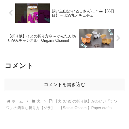
飼い主山(かいぬしさん)…？🗻【36日
目】 – ぽめ丸とチェチェ
【折り紙】イヌの折り方🐶 – かんたん!お
りがみチャンネル Origami Channel
コメント
コメントを書き込む
ホーム
犬
【犬 (いぬ)の折り紙】かわいい「チワ
ワ」の簡単な折り方【ソラ】 – 【Sora’s Origami】Paper crafts