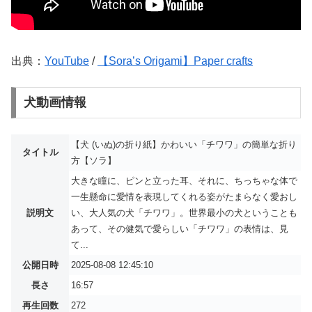
出典：
YouTube
/
【Sora’s Origami】Paper crafts
犬動画情報
【犬 (いぬ)の折り紙】かわいい「チワワ」の簡単な折り
タイトル
方【ソラ】
大きな瞳に、ピンと立った耳、それに、ちっちゃな体で
一生懸命に愛情を表現してくれる姿がたまらなく愛おし
説明文
い、大人気の犬「チワワ」。世界最小の犬ということも
あって、その健気で愛らしい「チワワ」の表情は、見
て...
公開日時
2025-08-08 12:45:10
長さ
16:57
再生回数
272