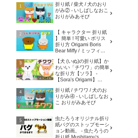
折り紙 / 柴犬 / 犬のおり
がみ② - いしばしなおこ
おりがみあそび
【 キャラクター 折り紙
】 簡単 ! 可愛い ボリス
折り方 Origami Boris
Bear Miffy / ミッフィー
折り紙 - あおいの折り紙
【犬 (いぬ)の折り紙】か
Aoi's origami
わいい「チワワ」の簡単
な折り方【ソラ】 -
【Sora's Origami】
Paper crafts
折り紙 / チワワ / 犬のお
りがみ④ - いしばしなお
こ おりがみあそび
虫たろうオリジナル折り
紙パグのストップモーシ
ョン動画。 - 虫たろうの
折り紙 Mushitarou's