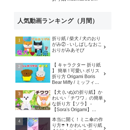
Origami
人気動画ランキング（月間）
折り紙 / 柴犬 / 犬のおり
がみ② - いしばしなおこ
おりがみあそび
【 キャラクター 折り紙
】 簡単 ! 可愛い ボリス
折り方 Origami Boris
Bear Miffy / ミッフィー
折り紙 - あおいの折り紙
【犬 (いぬ)の折り紙】か
Aoi's origami
わいい「チワワ」の簡単
な折り方【ソラ】 -
【Sora's Origami】
Paper crafts
本当に開く！ミニ傘の作
り方☂️🌂かわいい折り紙