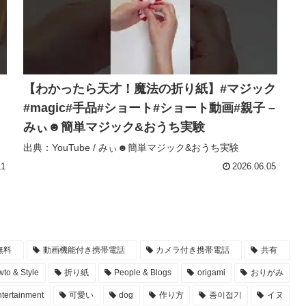
【わかったら天才！魔法の折り紙】#マジック
#magic#手品#ショート#ショート動画#親子 –
みぃ☻簡単マジック&おうち実験
出典：YouTube / みぃ☻簡単マジック&おうち実験
11
2026.06.05
無料
動画機能付き携帯電話
カメラ付き携帯電話
共有
to & Style
折り紙
People & Blogs
origami
おりがみ
tertainment
可愛い
dog
作り方
종이접기
イヌ