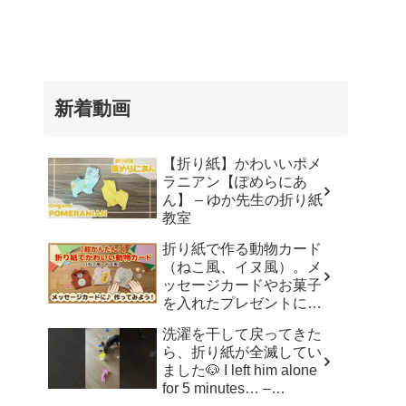
新着動画
【折り紙】かわいいポメ
ラニアン【ぽめらにあ
ん】 – ゆか先生の折り紙
教室
折り紙で作る動物カード
（ねこ風、イヌ風）。メ
ッセージカードやお菓子
を入れたプレゼントに。
– おりがみdream studio
洗濯を干して戻ってきた
ら、折り紙が全滅してい
ました🐶 I left him alone
for 5 minutes… –