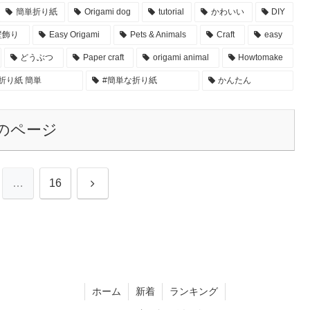
簡単折り紙
Origami dog
tutorial
かわいい
DIY
壁飾り
Easy Origami
Pets & Animals
Craft
easy
どうぶつ
Paper craft
origami animal
Howtomake
折り紙 簡単
#簡単な折り紙
かんたん
のページ
次
…
16
へ
ホーム
新着
ランキング