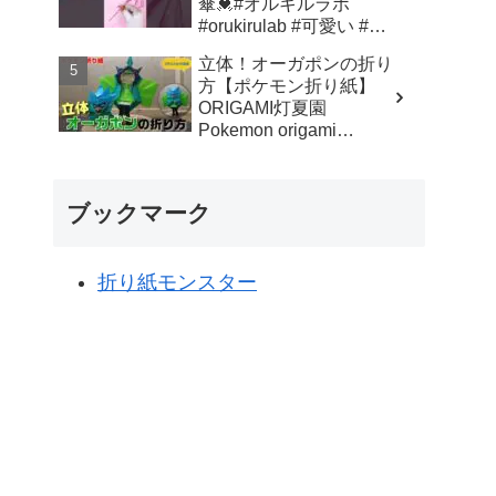
傘💓#オルキルラボ
#orukirulab #可愛い #折
り紙 #origami #ミニチュ
立体！オーガポンの折り
ア #mini #傘 #umbrella
方【ポケモン折り紙】
#shorts - Orukirulab Craft
ORIGAMI灯夏園
Pokemon origami
Ogerpon - 灯夏園伝承&
創作折り紙
ブックマーク
折り紙モンスター