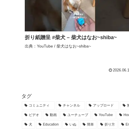
折り紙贈呈 #柴犬 – 柴犬はなお~shiba~
出典：YouTube / 柴犬はなお~shiba~
2026.06.
タグ
コミュニティ
チャンネル
アップロード
ビデオ
動画
ユーチューブ
YouTube
How
犬
Education
いぬ
簡単
折り方
En