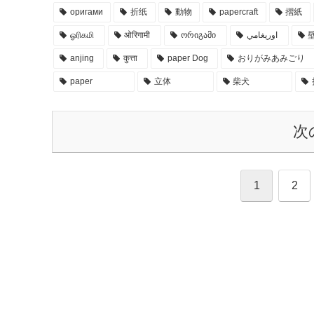
оригами
折纸
動物
papercraft
摺紙
ஓரிகமி
ओरिगामी
ორიგამი
اوريغامي
anjing
कुत्ता
paper Dog
おりがみあみごり
paper
立体
柴犬
次
1
2