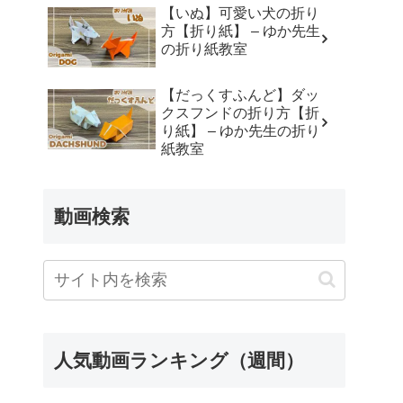
Cheerful Yorkie Tart 陽気
【いぬ】可愛い犬の折り
なヨーキーのたると。
方【折り紙】 – ゆか先生
の折り紙教室
【だっくすふんど】ダッ
クスフンドの折り方【折
り紙】 – ゆか先生の折り
紙教室
動画検索
人気動画ランキング（週間）