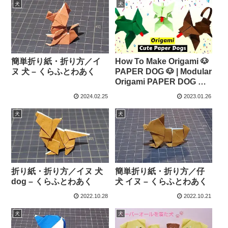
犬
犬
簡単折り紙・折り方／イ
How To Make Origami 🐶
ヌ 犬 – くらふとわあく
PAPER DOG 🐶 | Modular
Origami PAPER DOG 🦴
🐕‍🦺 – Fold Unfold
2024.02.25
2023.01.26
犬
犬
折り紙・折り方／イヌ 犬
簡単折り紙・折り方／仔
dog – くらふとわあく
犬 イヌ – くらふとわあく
2022.10.28
2022.10.21
犬
犬