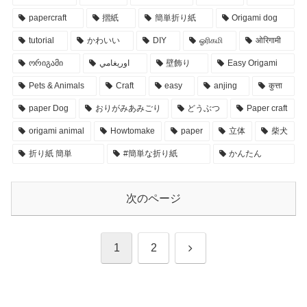
papercraft
摺紙
簡単折り紙
Origami dog
tutorial
かわいい
DIY
ஓரிகமி
ओरिगामी
ორიგამი
اوريغامي
壁飾り
Easy Origami
Pets & Animals
Craft
easy
anjing
कुत्ता
paper Dog
おりがみあみごり
どうぶつ
Paper craft
origami animal
Howtomake
paper
立体
柴犬
折り紙 簡単
#簡単な折り紙
かんたん
次のページ
次
1
2
へ