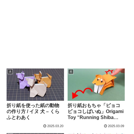
犬
犬
折り紙を使った紙の動物
折り紙おもちゃ「ピョコ
の作り方 / イヌ 犬 – くら
ピョコしばいぬ」Origami
ふとわあく
Toy “Running Shiba
Dog” – ささちゅーぶ
2025.03.20
2025.03.09
(SasaTube)