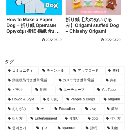
How to Make a Paper
折り紙【犬のぬいぐる
Dog – 折り紙 Oригами
み】Origami stuffed Dog
Oριγκάμι 折纸 摺紙 พับ 종
– Chisshy Origami
이접기 Paper Origami –
2022.06.19
2022.03.20
RK 365 Crafts
タグ
コミュニティ
チャンネル
アップロード
無料
動画機能付き携帯電話
カメラ付き携帯電話
共有
ビデオ
動画
ユーチューブ
YouTube
Howto & Style
折り紙
People & Blogs
origami
おりがみ
犬
Education
いぬ
簡単
折り方
Entertainment
可愛い
dog
作り方
종이접기
イヌ
оригами
折纸
動物