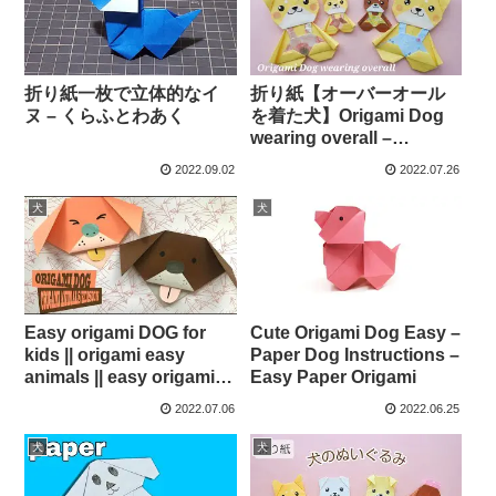
折り紙一枚で立体的なイ
折り紙【オーバーオール
ヌ – くらふとわあく
を着た犬】Origami Dog
wearing overall –
Chisshy Origami
2022.09.02
2022.07.26
犬
犬
Easy origami DOG for
Cute Origami Dog Easy –
kids || origami easy
Paper Dog Instructions –
animals || easy origami
Easy Paper Origami
DOG || fanfinter –
2022.07.06
2022.06.25
FANFINTER
犬
犬