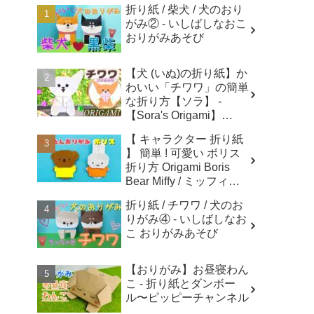
折り紙 / 柴犬 / 犬のおり
がみ② - いしばしなおこ
おりがみあそび
【犬 (いぬ)の折り紙】か
わいい「チワワ」の簡単
な折り方【ソラ】 -
【Sora's Origami】
Paper crafts
【 キャラクター 折り紙
】 簡単 ! 可愛い ボリス
折り方 Origami Boris
Bear Miffy / ミッフィー
折り紙 - あおいの折り紙
折り紙 / チワワ / 犬のお
Aoi's origami
りがみ④ - いしばしなお
こ おりがみあそび
【おりがみ】お昼寝わん
こ - 折り紙とダンボー
ル〜ピッピーチャンネル