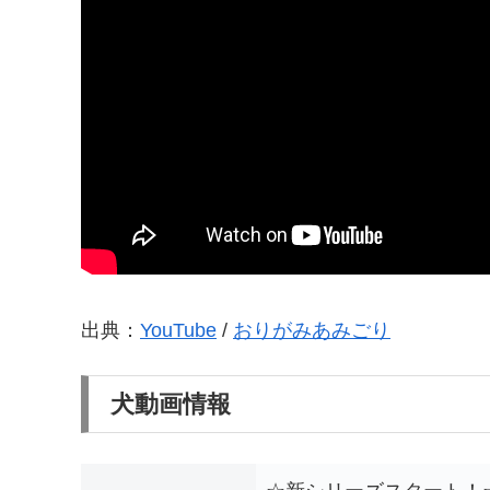
出典：
YouTube
/
おりがみあみごり
犬動画情報