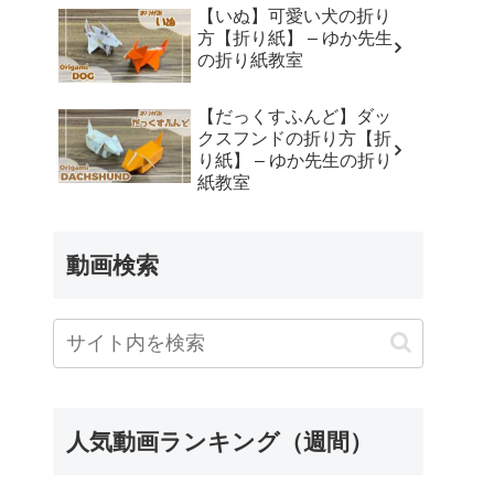
Cheerful Yorkie Tart 陽気
【いぬ】可愛い犬の折り
なヨーキーのたると。
方【折り紙】 – ゆか先生
の折り紙教室
【だっくすふんど】ダッ
クスフンドの折り方【折
り紙】 – ゆか先生の折り
紙教室
動画検索
人気動画ランキング（週間）