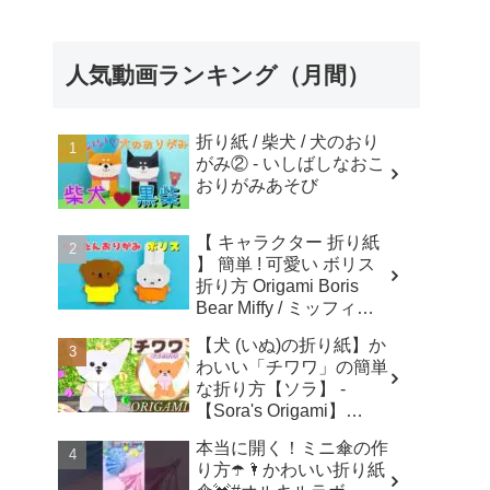
人気動画ランキング（月間）
折り紙 / 柴犬 / 犬のおり
がみ② - いしばしなおこ
おりがみあそび
【 キャラクター 折り紙
】 簡単 ! 可愛い ボリス
折り方 Origami Boris
Bear Miffy / ミッフィー
折り紙 - あおいの折り紙
【犬 (いぬ)の折り紙】か
Aoi's origami
わいい「チワワ」の簡単
な折り方【ソラ】 -
【Sora's Origami】
Paper crafts
本当に開く！ミニ傘の作
り方☂️🌂かわいい折り紙