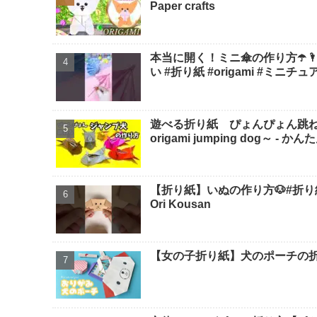
Paper crafts
本当に開く！ミニ傘の作り方☂️🌂かわ
い #折り紙 #origami #ミニチュア #min
遊べる折り紙 ぴょんぴょん跳ねるジャ
origami jumping dog～ -
【折り紙】いぬの作り方🐶#折り紙 
Ori Kousan
【女の子折り紙】犬のポーチの折