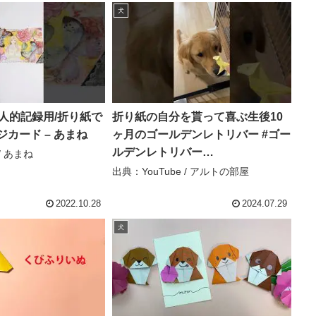
犬
】個人的記録用/折り紙で
折り紙の自分を貰って喜ぶ生後10
ジカード – あまね
ヶ月のゴールデンレトリバー #ゴー
ルデンレトリバー
/ あまね
#goldenretriever #puppy #大型犬
出典：YouTube / アルトの部屋
#shorts #short #dog #折り紙 – ア
ルトの部屋
2022.10.28
2024.07.29
犬