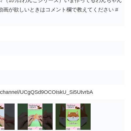
☆（1の日わんこシリーズ）いま作ってるわんちゃん
動画が欲しいときはコメント欄で教えてください #
om/channel/UCgQSd9OCOIskU_Si5UtvrbA