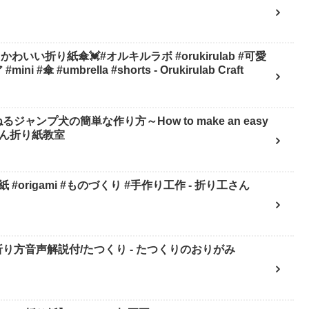
いい折り紙傘💓#オルキルラボ #orukirulab #可愛
i #傘 #umbrella #shorts - Orukirulab Craft
ンプ犬の簡単な作り方～How to make an easy
 かんたん折り紙教室
#origami #ものづくり #手作り工作 - 折り工さん
り方音声解説付/たつくり - たつくりのおりがみ