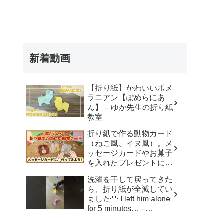
新着動画
【折り紙】かわいいポメ
ラニアン【ぽめらにあ
ん】 – ゆか先生の折り紙
教室
折り紙で作る動物カード
（ねこ風、イヌ風）。メ
ッセージカードやお菓子
を入れたプレゼントに。
– おりがみdream studio
洗濯を干して戻ってきた
ら、折り紙が全滅してい
ました🐶 I left him alone
for 5 minutes… –