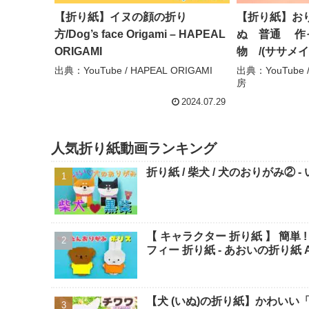
【折り紙】イヌの顔の折り
【折り紙】お
方/Dog’s face Origami – HAPEAL
ぬ 普通 作
ORIGAMI
物 /(ササメイ
ササメイジの
出典：YouTube / HAPEAL ORIGAMI
出典：YouTub
房
2024.07.29
人気折り紙動画ランキング
【 キャラクター 折り紙 】 簡単 ! 可愛い 
フィー 折り紙 - あおいの折り紙 Aoi'
【犬 (いぬ)の折り紙】かわいい「チ