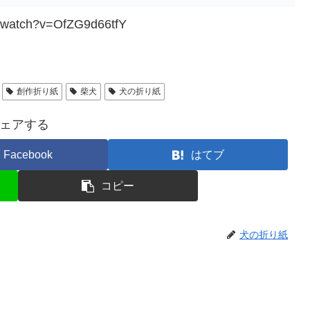
m/watch?v=OfZG9d66tfY
創作折り紙
柴犬
犬の折り紙
ェアする
Facebook
はてブ
コピー
犬の折り紙