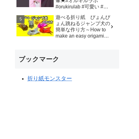
傘💓#オルキルラボ
#orukirulab #可愛い #折
り紙 #origami #ミニチュ
遊べる折り紙 ぴょんぴ
ア #mini #傘 #umbrella
ょん跳ねるジャンプ犬の
#shorts - Orukirulab Craft
簡単な作り方～How to
make an easy origami
jumping dog～ - かんた
ん折り紙教室
ブックマーク
折り紙モンスター